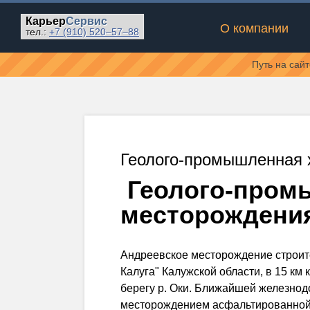
Карьер
Сервис
О компании
тел.:
+7 (910)
520–57–88
Путь на сай
Геолого-промышленная 
Геолого-промы
месторождени
Андреевское месторождение строит
Калуга" Калужской области, в 15 км 
берегу р. Оки. Ближайшей железнод
месторождением асфальтированной