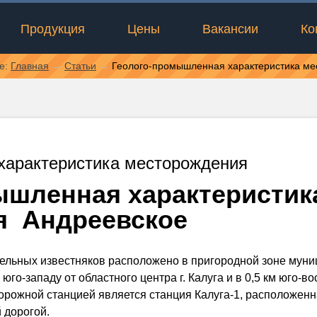
Продукция
Цены
Вакансии
Ко
те:
Главная
→
Статьи
→
Геолого-промышленная характеристика м
характеристика месторождения
шленная характеристик
я Андреевское
ельных известняков расположено в пригородной зоне муни
к юго-западу от областного центра г. Калуга и в 0,5 км юго-
орожной станцией является станция Калуга-1, расположенна
 дорогой.