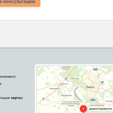
е консультацию
тнякового
е
омощью
карты: