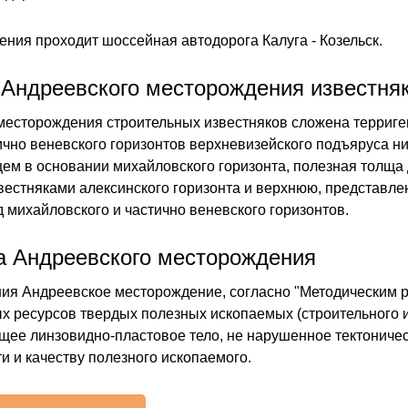
ния проходит шоссейная автодорога Калуга - Козельск.
 Андреевского месторождения известня
месторождения строительных известняков сложена терриг
тично веневского горизонтов верхневизейского подъяруса н
ющем в основании михайловского горизонта, полезная толща
звестняками алексинского горизонта и верхнюю, представ
 михайловского и частично веневского горизонтов.
а Андреевского месторождения
ения Андреевское месторождение, согласно "Методическим
х ресурсов твердых полезных ископаемых (строительного и 
ающее линзовидно-пластовое тело, не нарушенное тектониче
 и качеству полезного ископаемого.