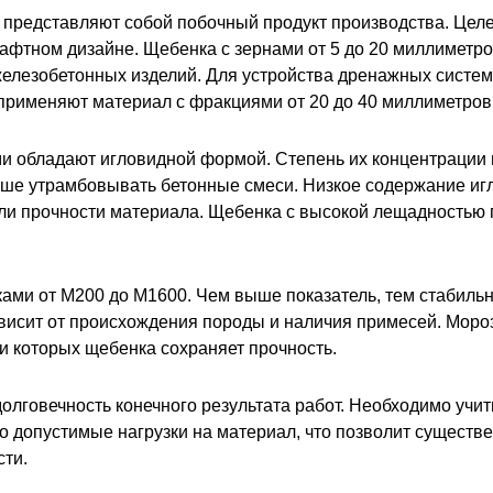
е представляют собой побочный продукт производства. Це
фтном дизайне. Щебенка с зернами от 5 до 20 миллиметро
железобетонных изделий. Для устройства дренажных систем
 применяют материал с фракциями от 20 до 40 миллиметров
и обладают игловидной формой. Степень их концентрации 
ше утрамбовывать бетонные смеси. Низкое содержание иг
ели прочности материала. Щебенка с высокой лещадностью 
ами от М200 до М1600. Чем выше показатель, тем стабиль
ависит от происхождения породы и наличия примесей. Моро
и которых щебенка сохраняет прочность.
олговечность конечного результата работ. Необходимо учи
о допустимые нагрузки на материал, что позволит существ
сти.