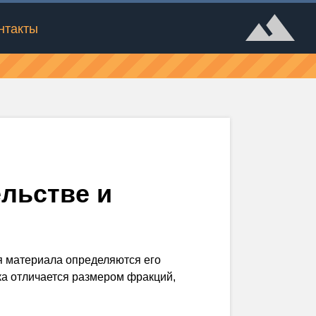
нтакты
льстве и
я материала определяются его
ка отличается размером фракций,