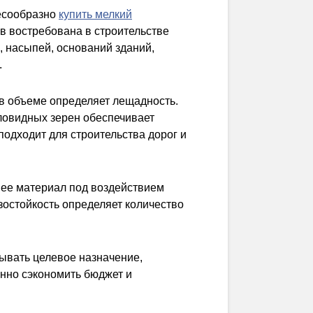
лесообразно
купить мелкий
в востребована в строительстве
, насыпей, оснований зданий,
.
в объеме определяет лещадность.
ловидных зерен обеспечивает
подходит для строительства дорог и
нее материал под воздействием
зостойкость определяет количество
тывать целевое назначение,
енно сэкономить бюджет и