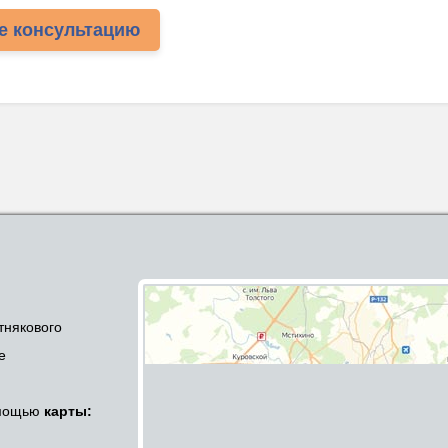
е консультацию
тнякового
е
омощью
карты: