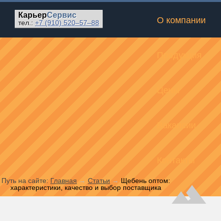
Карьер
Сервис
О компании
тел.:
+7 (910)
520–57–88
Продукция
Цены
Вакансии
Контакты
Путь на сайте:
Главная
→
Статьи
→
Щебень оптом:
характеристики, качество и выбор поставщика